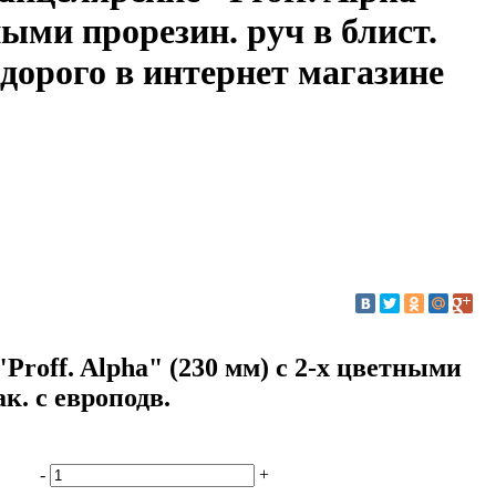
ными прорезин. руч в блист.
едорого в интернет магазине
roff. Alpha" (230 мм) c 2-х цветными
ак. с европодв.
-
+