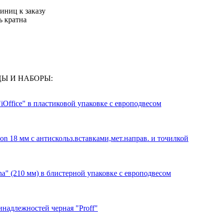
иниц к заказу
ь кратна
ИЦЫ И НАБОРЫ:
Office" в пластиковой упаковке с европодвесом
n 18 мм с антискольз.вставками,мет.направ. и точилкой
a" (210 мм) в блистерной упаковке с европодвесом
надлежностей черная "Proff"