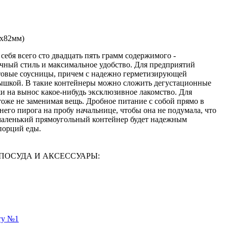
х82мм)
бя всего сто двадцать пять грамм содержимого -
чный стиль и максимальное удобство. Для предприятий
отовые соусницы, причем с надежно герметизирующей
рышкой. В такие контейнеры можно сложить дегустационные
и на вынос какое-нибудь эксклюзивное лакомство. Для
оже не заменимая вещь. Дробное питание с собой прямо в
его пирога на пробу начальнице, чтобы она не подумала, что
а маленький прямоугольный контейнер будет надежным
порций еды.
АЯ ПОСУДА И АКСЕССУАРЫ:
гу №1