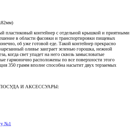
х82мм)
ый пластиковый контейнер с отдельной крышкой и приятными
решение в области фасовки и транспортировки пищевых
конечно, об уже готовой еде. Такой контейнер прекрасно
енарезанный оливье заиграет зеленью горошка, нежной
за, когда свет упадет на него сквозь замысловатые
рые гармонично расположены по все поверхности этого
ия 350 грамм вполне способна насытит двух терзаемых
АЯ ПОСУДА И АКСЕССУАРЫ:
гу №1