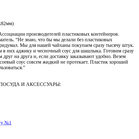
х82мм)
Ассоциации производителей пластиковых контейнеров.
тель. “Не знаю, что бы мы делали без пластиковых
ридумал. Мы для нашей чайханы покупаем сразу тысячу штук.
м в них аджику и чесночный соус для шашлыка. Готовим сразу
друг на друга и, если доставку заказывают удобно. Везем
е соевый соус совсем жидкий не протекает. Пластик хороший
льзоваться.”
АЯ ПОСУДА И АКСЕССУАРЫ:
гу №1