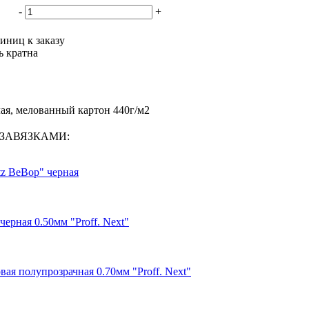
-
+
иниц к заказу
ь кратна
лая, мелованный картон 440г/м2
 С ЗАВЯЗКАМИ:
tz BeBop" черная
ерная 0.50мм "Proff. Next"
ая полупрозрачная 0.70мм "Proff. Next"