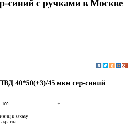
ер-синий с ручками в Москве
ВД 40*50(+3)/45 мкм сер-синий
+
иниц к заказу
ь кратна