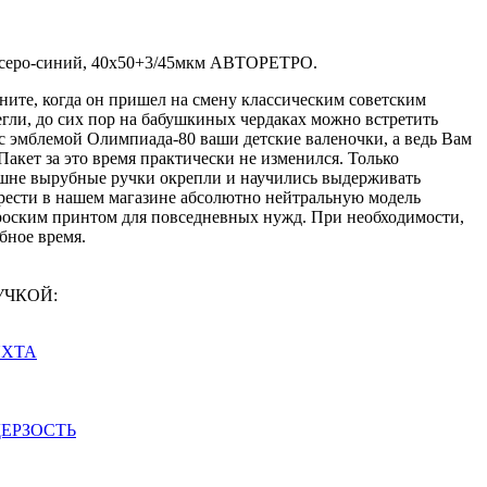
, серо-синий, 40х50+3/45мкм АВТОРЕТРО.
ните, когда он пришел на смену классическим советским
регли, до сих пор на бабушкиных чердаках можно встретить
 эмблемой Олимпиада-80 ваши детские валеночки, а ведь Вам
 Пакет за это время практически не изменился. Только
ешне вырубные ручки окрепли и научились выдерживать
рести в нашем магазине абсолютно нейтральную модель
роским принтом для повседневных нужд. При необходимости,
бное время.
РУЧКОЙ:
 ЯХТА
 ДЕРЗОСТЬ