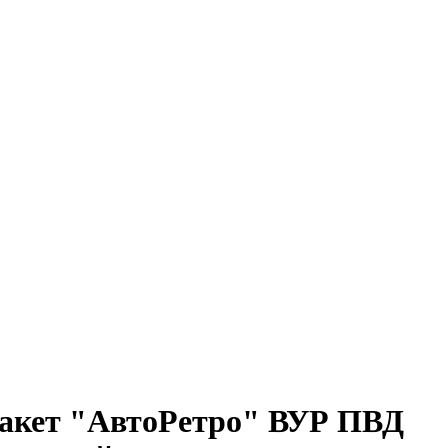
акет "АвтоРетро" ВУР ПВД