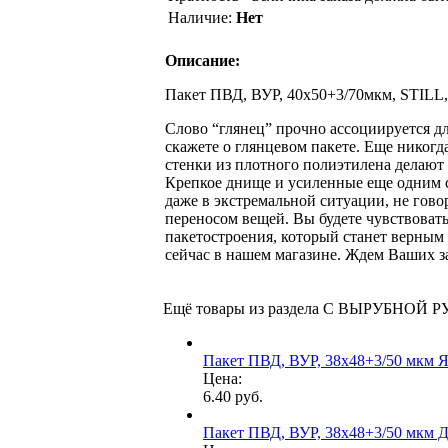
Наличие:
Нет
Описание:
Пакет ПВД, ВУР, 40х50+3/70мкм, STILL,
Слово “глянец” прочно ассоциируется д
скажете о глянцевом пакете. Еще никогд
стенки из плотного полиэтилена делают
Крепкое днище и усиленные еще одним 
даже в экстремальной ситуации, не гово
переносом вещей. Вы будете чувствовать
пакетостроения, который станет верным
сейчас в нашем магазине. Ждем Ваших з
Ещё товары из раздела С ВЫРУБНОЙ 
Пакет ПВД, ВУР, 38х48+3/50 мкм
Цена:
6.40 руб.
Пакет ПВД, ВУР, 38х48+3/50 мкм