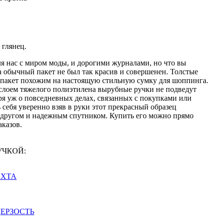
 глянец.
ля нас с миром моды, и дорогими журналами, но что вы
а обычный пакет не был так красив и совершенен. Толстые
 пакет похожим на настоящую стильную сумку для шоппинга.
слоем тяжелого полиэтилена вырубные ручки не подведут
ря уж о повседневных делах, связанных с покупками или
 себя уверенно взяв в руки этот прекрасный образец
 другом и надежным спутником. Купить его можно прямо
аказов.
РУЧКОЙ:
 ЯХТА
 ДЕРЗОСТЬ