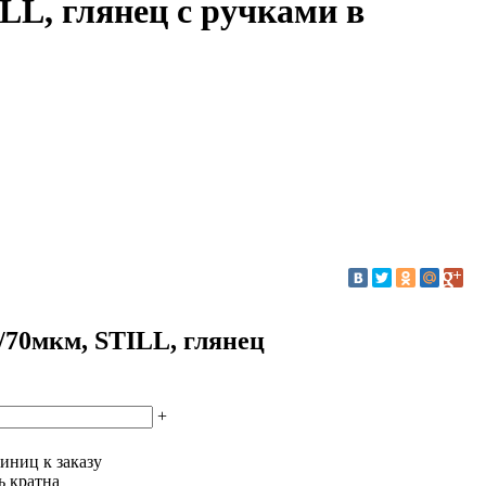
LL, глянец с ручками в
/70мкм, STILL, глянец
+
иниц к заказу
ь кратна